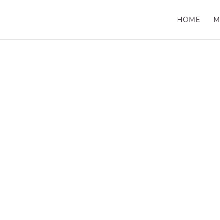
HOME
M
Datenschutz
meiner Hinweis und
htinformationen
g der verantwortlichen Stelle
wortliche Stelle für die Datenverarbeitung auf dieser Website 